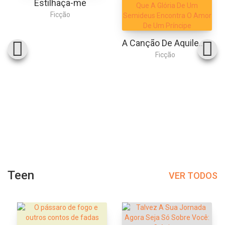
Estilhaça-me
Ficção
A Canção De Aquiles: Uma Releitura Da Ilíada, Em Que A Glória De Um Semideus Encontra O Amor De Um Príncipe
Ficção
Teen
VER TODOS