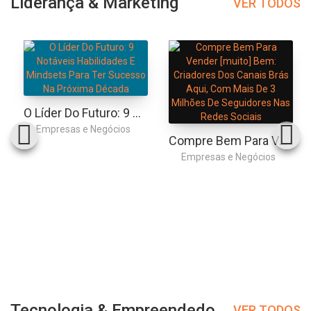
Liderança & Marketing
VER TODOS
O Líder Do Futuro: 9 Notáveis Habilidades E Mindsets Para Ter Sucesso Na Próxima Década
Empresas e Negócios
Compre Bem Para Vender [muito] Bem: Criadores Dos Canais Brás Aqui, Com Mais De 3 Milhões De Seguidores Nas Redes Sociais
Empresas e Negócios
Tecnologia & Empreendedorismo
VER TODOS