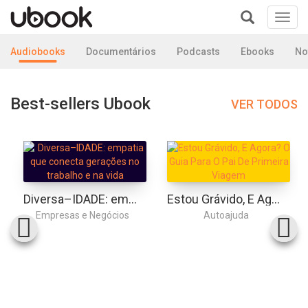
Toggl
navig
+
Audiobooks
Documentários
Podcasts
Ebooks
No
Best-sellers Ubook
VER TODOS
Diversa–IDADE: empatia que conecta gerações no trabalho e na vida
Estou Grávido, E Agora? O Guia Para O Pai De Primeira Viagem
Empresas e Negócios
Autoajuda