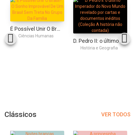
É Possível Unir O Brasil?: O Sonho Improvável De Um Brasil Sem Treta No Grupo Da Família
Ciências Humanas
D. Pedro II: o último Imperador do Novo Mundo revelado por cartas e documentos inéditos (Coleção A história não contada)
História e Geografia
Clássicos
VER TODOS