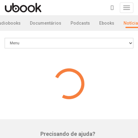
Toggl
navig
+
udiobooks
Documentários
Podcasts
Ebooks
Notíci
Precisando de ajuda?