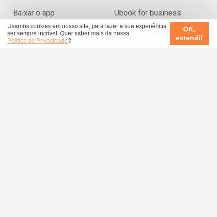
Baixar o app
Ubook for business
Usamos cookies em nosso site, para fazer a sua experiência
OK,
Seja um Embaixador
ser sempre incrível. Quer saber mais da nossa
entendi!
Política de Privacidade
?
Ubook
Resgatar Voucher
Aviso de Privacidade
Termos de Uso
Brasil
© 2026 Ubook.com