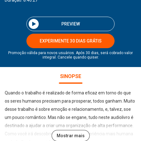
Duração: 8:40:27
PREVIEW
EXPERIMENTE 30 DIAS GRÁTIS
Promoção válida para novos usuários. Após 30 dias, será cobrado valor
integral. Cancele quando quiser.
SINOPSE
Quando o trabalho é realizado de forma eficaz em torno do que
os seres humanos precisam para prosperar, todos ganham. Muito
desse trabalho é sobre emoção e relacionamento, e, talvez, soe
um pouco romântico. Mas não se engane, tudo neste audiolivro é
destinado a ajudar a criar uma organização de alta performance.
Como você irá descobrir, produzir uma experiência mais humana
Mostrar mais