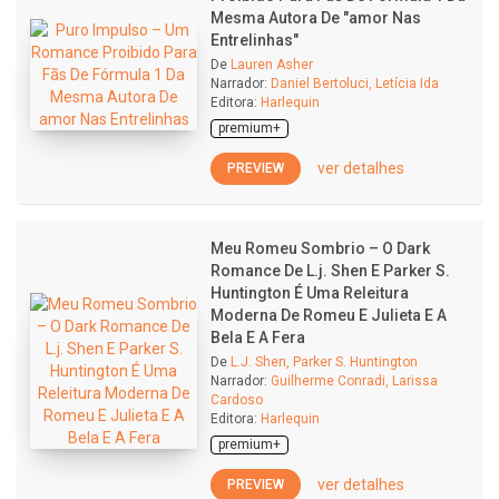
Mesma Autora De "amor Nas
Entrelinhas"
De
Lauren Asher
Narrador:
Daniel Bertoluci, Letícia Ida
Editora:
Harlequin
premium+
ver detalhes
PREVIEW
Meu Romeu Sombrio – O Dark
Romance De L.j. Shen E Parker S.
Huntington É Uma Releitura
Moderna De Romeu E Julieta E A
Bela E A Fera
De
L.J. Shen, Parker S. Huntington
Narrador:
Guilherme Conradi, Larissa
Cardoso
Editora:
Harlequin
premium+
ver detalhes
PREVIEW