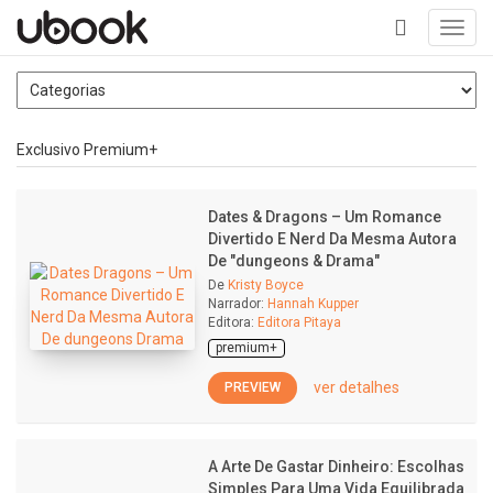
Toggl
navig
+
Exclusivo Premium+
Dates & Dragons – Um Romance
Divertido E Nerd Da Mesma Autora
De "dungeons & Drama"
De
Kristy Boyce
Narrador:
Hannah Kupper
Editora:
Editora Pitaya
premium+
ver detalhes
PREVIEW
A Arte De Gastar Dinheiro: Escolhas
Simples Para Uma Vida Equilibrada