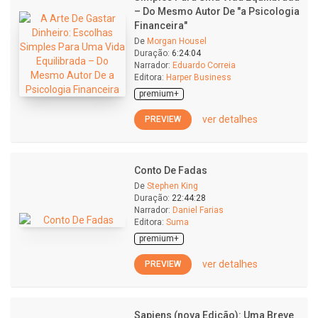
– Do Mesmo Autor De "a Psicologia
Financeira"
De
Morgan Housel
Duração:
6:24:04
Narrador:
Eduardo Correia
Editora:
Harper Business
premium+
ver detalhes
PREVIEW
Conto De Fadas
De
Stephen King
Duração:
22:44:28
Narrador:
Daniel Farias
Editora:
Suma
premium+
ver detalhes
PREVIEW
Sapiens (nova Edição): Uma Breve