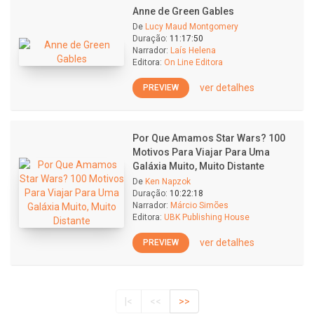
Anne de Green Gables
De
Lucy Maud Montgomery
Duração:
11:17:50
Narrador:
Laís Helena
Editora:
On Line Editora
ver detalhes
PREVIEW
Por Que Amamos Star Wars? 100
Motivos Para Viajar Para Uma
Galáxia Muito, Muito Distante
De
Ken Napzok
Duração:
10:22:18
Narrador:
Márcio Simões
Editora:
UBK Publishing House
ver detalhes
PREVIEW
|<
<<
>>