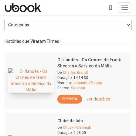
Toggl
navig
+
Histórias que Viraram Filmes
O Irlandês - Os Crimes de Frank
Sheeran a Serviço da Máfia
De
Charles Brandt
Duração:
14:14:33
Narrador:
Leonardo Franco
Editora:
Seoman
ver detalhes
PREVIEW
Clube da luta
De
Chuck Palahniuk
Duração:
6:03:50