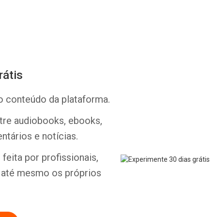
rátis
o conteúdo da plataforma.
Whatsapp
Facebook
Twitter
E-mail
ntre audiobooks, ebooks,
ntários e notícias.
feita por profissionais,
e até mesmo os próprios