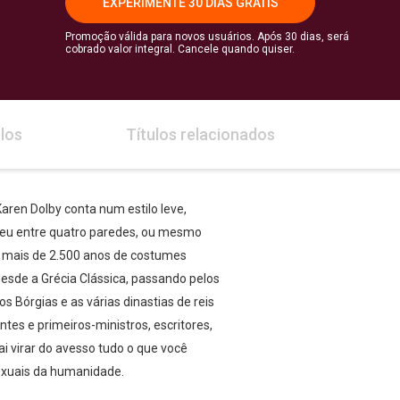
EXPERIMENTE 30 DIAS GRÁTIS
Promoção válida para novos usuários. Após 30 dias, será
cobrado valor integral. Cancele quando quiser.
los
Títulos relacionados
aren Dolby conta num estilo leve,
eceu entre quatro paredes, ou mesmo
de mais de 2.500 anos de costumes
desde a Grécia Clássica, passando pelos
 Bórgias e as várias dinastias de reis
ntes e primeiros-ministros, escritores,
 vai virar do avesso tudo o que você
exuais da humanidade.