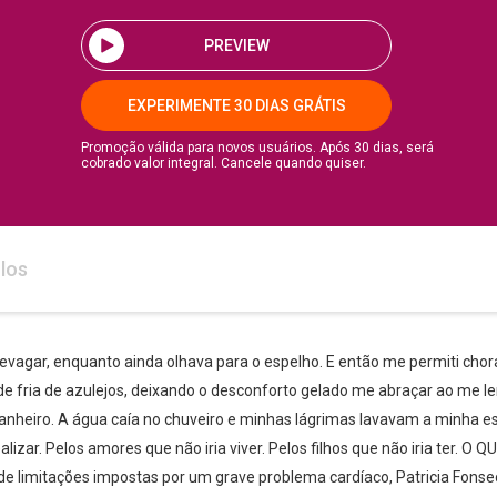
PREVIEW
EXPERIMENTE 30 DIAS GRÁTIS
Promoção válida para novos usuários. Após 30 dias, será
cobrado valor integral. Cancele quando quiser.
los
devagar, enquanto ainda olhava para o espelho. E então me permiti cho
e fria de azulejos, deixando o desconforto gelado me abraçar ao me le
anheiro. A água caía no chuveiro e minhas lágrimas lavavam a minha e
realizar. Pelos amores que não iria viver. Pelos filhos que não iria te
de limitações impostas por um grave problema cardíaco, Patricia Fonse