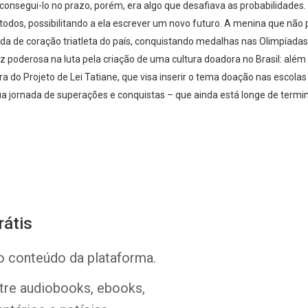
consegui-lo no prazo, porém, era algo que desafiava as probabilidades
todos, possibilitando a ela escrever um novo futuro. A menina que não 
tada de coração triatleta do país, conquistando medalhas nas Olimpíada
 poderosa na luta pela criação de uma cultura doadora no Brasil: além
ra do Projeto de Lei Tatiane, que visa inserir o tema doação nas escolas 
a jornada de superações e conquistas – que ainda está longe de termina
Whatsapp
Facebook
Twitter
E-mail
rátis
o conteúdo da plataforma.
ntre audiobooks, ebooks,