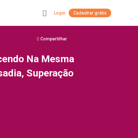
Login
Cadastrar grátis
+
Compartilhar
scendo Na Mesma
sadia, Superação