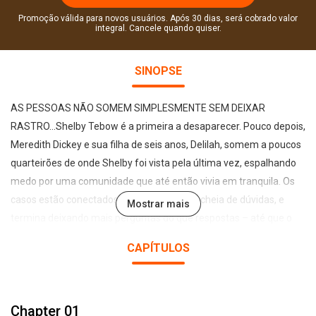
Promoção válida para novos usuários. Após 30 dias, será cobrado valor
integral. Cancele quando quiser.
SINOPSE
AS PESSOAS NÃO SOMEM SIMPLESMENTE SEM DEIXAR
RASTRO…Shelby Tebow é a primeira a desaparecer. Pouco depois,
Meredith Dickey e sua filha de seis anos, Delilah, somem a poucos
quarteirões de onde Shelby foi vista pela última vez, espalhando
medo por uma comunidade que até então vivia em tranquila. Os
casos estão conectados? A busca é longa, cheia de dúvidas, e
Mostrar mais
termina deixando mais perguntas do que respostas – até que o
caso, enfim, esfria.Onze anos depois, Delilah reaparece de
CAPÍTULOS
maneira inesperada. Todos querem saber o que aconteceu
durante todo esse tempo, mas ninguém está preparado para o
que será descoberto.Neste thriller inteligente e inquietante, Mary
Chapter 01
Kubica leva os segredos de uma cidade a outro patamar e mostra