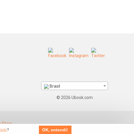
Brasil
© 2026 Ubook.com
OK, entendi!
idade
?