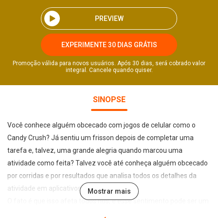
PREVIEW
EXPERIMENTE 30 DIAS GRÁTIS
Promoção válida para novos usuários. Após 30 dias, será cobrado valor
integral. Cancele quando quiser.
SINOPSE
Você conhece alguém obcecado com jogos de celular como o
Candy Crush? Já sentiu um frisson depois de completar uma
tarefa e, talvez, uma grande alegria quando marcou uma
atividade como feita? Talvez você até conheça alguém obcecado
por corridas e por resultados que analisa todos os detalhes da
atividade em aplicativos de fitness?
Mostrar mais
O fato é que isso afeta todos nós, e esse sentimento pode ser um
poderoso influenciador dos nossos comportamentos. Em um