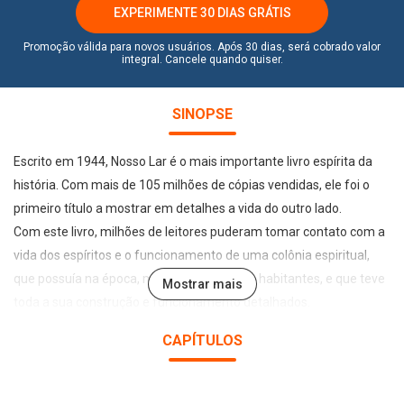
EXPERIMENTE 30 DIAS GRÁTIS
Promoção válida para novos usuários. Após 30 dias, será cobrado valor
integral. Cancele quando quiser.
SINOPSE
Escrito em 1944, Nosso Lar é o mais importante livro espírita da
história. Com mais de 105 milhões de cópias vendidas, ele foi o
primeiro título a mostrar em detalhes a vida do outro lado.
Com este livro, milhões de leitores puderam tomar contato com a
vida dos espíritos e o funcionamento de uma colônia espiritual,
que possuía na época, mais de 1 milhão de habitantes, e que teve
Mostrar mais
toda a sua construção e funcionamento detalhados.
Em Desvendando Nosso Lar, você terá a oportunidade de
CAPÍTULOS
conhecer alguns dos mistérios da vida espiritual narrada em
Nosso Lar e entender e separar a realidade do místico e do
fantasioso. Assim, poderá se preparar melhor para viver bem