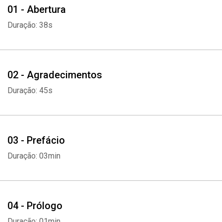
01 - Abertura
nessa e em outra dimensão.
Duração: 38s
02 - Agradecimentos
Duração: 45s
03 - Prefácio
Duração: 03min
04 - Prólogo
Duração: 01min