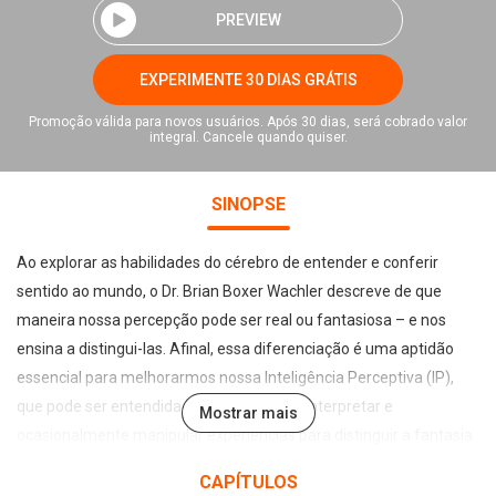
PREVIEW
EXPERIMENTE 30 DIAS GRÁTIS
Promoção válida para novos usuários. Após 30 dias, será cobrado valor
integral. Cancele quando quiser.
SINOPSE
Ao explorar as habilidades do cérebro de entender e conferir
sentido ao mundo, o Dr. Brian Boxer Wachler descreve de que
maneira nossa percepção pode ser real ou fantasiosa – e nos
ensina a distingui-las. Afinal, essa diferenciação é uma aptidão
essencial para melhorarmos nossa Inteligência Perceptiva (IP),
que pode ser entendida como o modo de interpretar e
Mostrar mais
ocasionalmente manipular experiências para distinguir a fantasia
da realidade. Essa aptidão depende muito de nossos sentidos e
CAPÍTULOS
instintos, mas é frequentemente influenciada e distorcida tanto