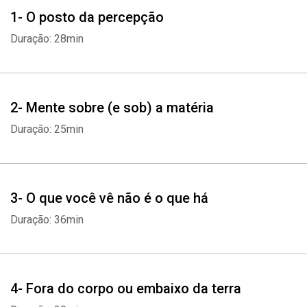
• Por que nossas percepções de tempo são distorcidas com tanta
1- O posto da percepção
frequência;
Duração: 28min
• Quando ouvir nosso instinto.
Nesta obra, você também encontrará um teste que o ajudará a
medir sua IP, assim como diversos métodos para aumentá-la. Ao
afinar a Inteligência Perceptiva, podemos entender o que
2- Mente sobre (e sob) a matéria
realmente está acontecendo ao nosso redor, evitar ser
Duração: 25min
manipulado por nossa mente e tomar decisões mais assertivas no
dia a dia.
3- O que você vê não é o que há
Duração: 36min
4- Fora do corpo ou embaixo da terra