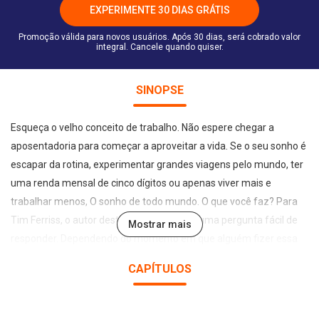
EXPERIMENTE 30 DIAS GRÁTIS
Promoção válida para novos usuários. Após 30 dias, será cobrado valor
integral. Cancele quando quiser.
SINOPSE
Esqueça o velho conceito de trabalho. Não espere chegar a
aposentadoria para começar a aproveitar a vida. Se o seu sonho é
escapar da rotina, experimentar grandes viagens pelo mundo, ter
uma renda mensal de cinco dígitos ou apenas viver mais e
trabalhar menos, O sonho de todo mundo. O que você faz? Para
Tim Ferriss, o autor deste livro, esta não é uma pergunta fácil de
Mostrar mais
responder. Dependendo do momento em que alguém fizer essa
pergunta ao controvertido professor-convidado da Universidade
CAPÍTULOS
de Princeton, ele poderá responder: 'Cruzo a Europa como piloto
de motocicletas'. 'Ando de esqui pelos Andes'. 'Faço mergulhos no
Panamá'. 'Danço tango em Buenos Aires'. Ele passou mais de