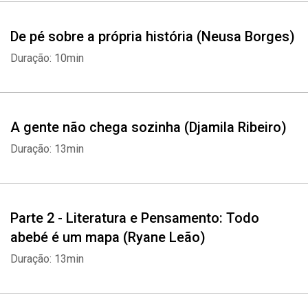
a sentir a potência de uma cultura que não apenas sustenta o
Brasil, mas o projeta.
De pé sobre a própria história (Neusa Borges)
Duração: 10min
Porque há vozes que não apenas ecoam.
Elas iluminam, constroem e fazem o mundo avançar.
A gente não chega sozinha (Djamila Ribeiro)
Narrado pelos próprios autores dos textos, com participação
Duração: 13min
especial de:
- Alinne Prado (Djamila Ribeiro)
- Édio Nunes (Gilberto Costa)
- Lica Oliveira (Biografias)
Parte 2 - Literatura e Pensamento: Todo
abebé é um mapa (Ryane Leão)
Duração: 13min
Autores:
Celso Prudente
Ryane Leão