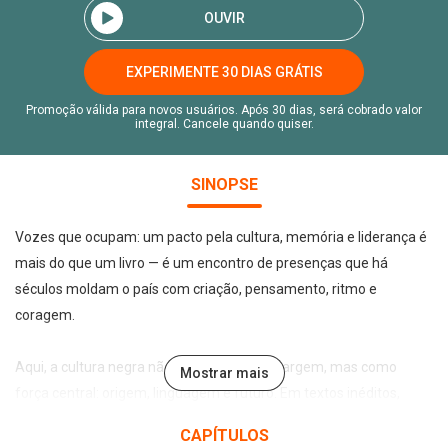
OUVIR
EXPERIMENTE 30 DIAS GRÁTIS
Promoção válida para novos usuários. Após 30 dias, será cobrado valor
integral. Cancele quando quiser.
SINOPSE
Vozes que ocupam: um pacto pela cultura, memória e liderança é
mais do que um livro — é um encontro de presenças que há
séculos moldam o país com criação, pensamento, ritmo e
coragem.
Aqui, a cultura negra não aparece como margem, mas como
Mostrar mais
força central: origem, linguagem e futuro. Em textos inéditos,
artistas, intelectuais e lideranças compartilham experiências que
CAPÍTULOS
atravessam memória, identidade e transformação, revelando um