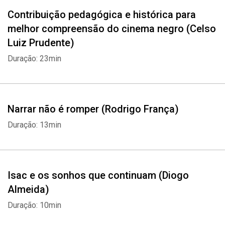
Diogo Almeida
Contribuição pedagógica e histórica para
Luana Xavier
melhor compreensão do cinema negro (Celso
Isabel Fillardis
Luiz Prudente)
Dom Filó
Neusa Borges
Duração: 23min
Jô Santana
Djamila Ribeiro
Bethania Nascimento
Narrar não é romper (Rodrigo França)
Mauricio Pestana
Jota Pê
Duração: 13min
Erika Januza
Maria Gal
Rodrigo França
Isac e os sonhos que continuam (Diogo
Wania Sant'Anna
Almeida)
Guibson Trindade
Pedro Rajão
Duração: 10min
Gilberto Costa