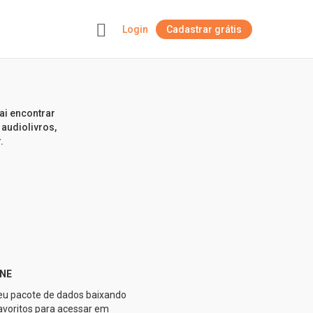
Login
Cadastrar grátis
+
.
ai encontrar
 audiolivros,
.
NE
u pacote de dados baixando
favoritos para acessar em