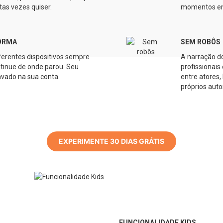
as vezes quiser.
momentos em 
ORMA
SEM ROBÔS
iferentes dispositivos sempre
A narração do
ntinue de onde parou. Seu
profissionai
ravado na sua conta.
entre atores,
próprios auto
EXPERIMENTE 30 DIAS GRÁTIS
FUNCIONALIDADE KIDS