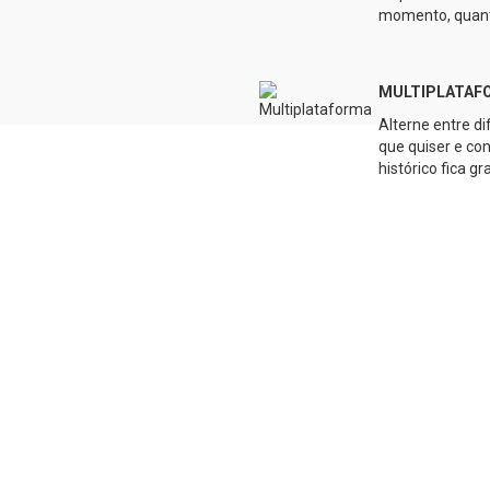
momento, quant
MULTIPLATAF
Alterne entre d
que quiser e co
histórico fica g