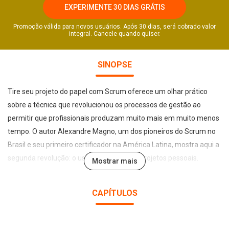
EXPERIMENTE 30 DIAS GRÁTIS
Promoção válida para novos usuários. Após 30 dias, será cobrado valor
integral. Cancele quando quiser.
SINOPSE
Tire seu projeto do papel com Scrum oferece um olhar prático
sobre a técnica que revolucionou os processos de gestão ao
permitir que profissionais produzam muito mais em muito menos
tempo. O autor Alexandre Magno, um dos pioneiros do Scrum no
Brasil e seu primeiro certificador na América Latina, mostra aqui a
segunda revolução: o uso do método em projetos pessoais.
Mostrar mais
Na obra, ele compartilha técnicas e atitudes que podem ser
CAPÍTULOS
incorporadas às rotinas não apenas de executivos e
programadores, mas também de estudantes, famílias, viajantes,
artistas e profissionais em geral – enfim, de todas as pessoas que