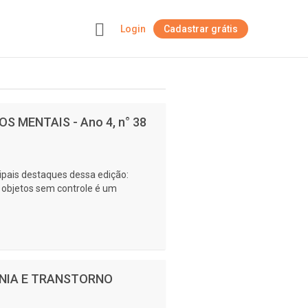
Login
Cadastrar grátis
+
S MENTAIS - Ano 4, n° 38
cipais destaques dessa edição:
jetos sem controle é um
RENIA E TRANSTORNO