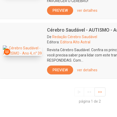
FAVORECER O CÉREBRO!
PREVIEW
ver detalhes
Cérebro Saudável - AUTISMO - An
De
Redação Cérebro Saudável
Editora:
Editora Alto Astral
Revista Cérebro Saudável. Confira os prin
você precisa saber para lidar com este tr
RESPONDIDAS. Com...
PREVIEW
ver detalhes
|<
<<
>>
página 1 de 2