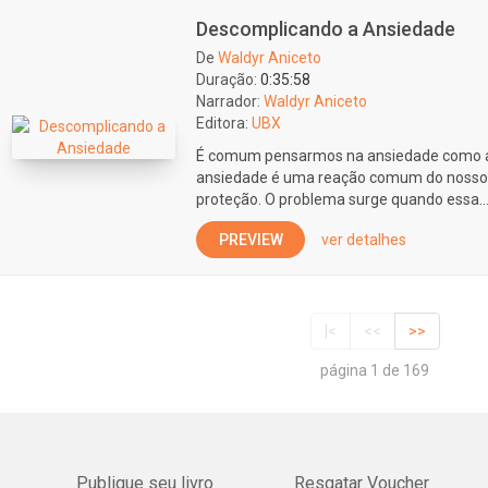
Descomplicando a Ansiedade
De
Waldyr Aniceto
Duração:
0:35:58
Narrador:
Waldyr Aniceto
Editora:
UBX
É comum pensarmos na ansiedade como al
ansiedade é uma reação comum do nosso 
proteção. O problema surge quando essa..
PREVIEW
ver detalhes
|<
<<
>>
página 1 de 169
Publique seu livro
Resgatar Voucher