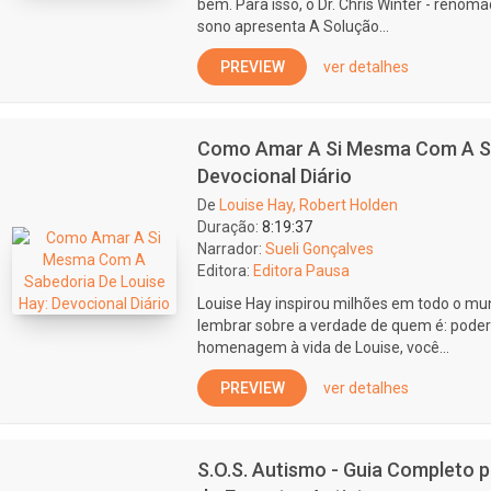
bem. Para isso, o Dr. Chris Winter - renom
sono apresenta A Solução...
PREVIEW
ver detalhes
Como Amar A Si Mesma Com A Sa
Devocional Diário
De
Louise Hay, Robert Holden
Duração:
8:19:37
Narrador:
Sueli Gonçalves
Editora:
Editora Pausa
Louise Hay inspirou milhões em todo o m
lembrar sobre a verdade de quem é: pod
homenagem à vida de Louise, você...
PREVIEW
ver detalhes
S.O.S. Autismo - Guia Completo 