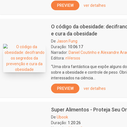
PREVIEW
ver detalhes
O código da obesidade: decifran
e cura da obesidade
De
Jason Fung
Duração:
10:06:17
Narrador:
Daniel Coutinho e Alexandre Ara
Editora:
nVersos
“Uma obra fantástica que expõe alguns d
sobre a obesidade e controle de peso. Obr
interessados na ciência...
PREVIEW
ver detalhes
Super Alimentos - Proteja Seu O
De
Ubook
Duração:
1:20:26