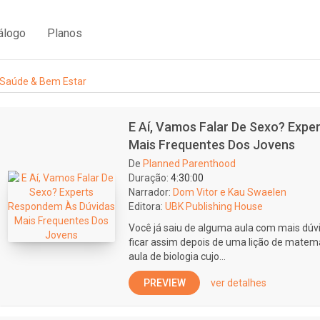
álogo
Planos
Saúde & Bem Estar
E Aí, Vamos Falar De Sexo? Exp
Mais Frequentes Dos Jovens
De
Planned Parenthood
Duração:
4:30:00
Narrador:
Dom Vitor e Kau Swaelen
Editora:
UBK Publishing House
Você já saiu de alguma aula com mais dúv
ficar assim depois de uma lição de matem
aula de biologia cujo...
PREVIEW
ver detalhes