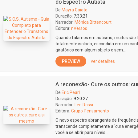
do Espectro Autista
De
Mayra Gaiato
Duração:
7:33:21
Narrador:
Mônica Bittencourt
Editora:
nVersos
Quando falamos em autismo, muitos são 
totalmente isolada, escondida em um can
giratórios com algum objeto e sem...
PREVIEW
ver detalhes
A reconexão- Cure os outros: cu
De
Eric Pearl
Duração:
9:20:27
Narrador:
Leo Rossi
Editora:
Grupo Pensamento
O novo espectro abrangente de frequências
transcende completamente a 'cura energéti
você a se abrir para níveis...