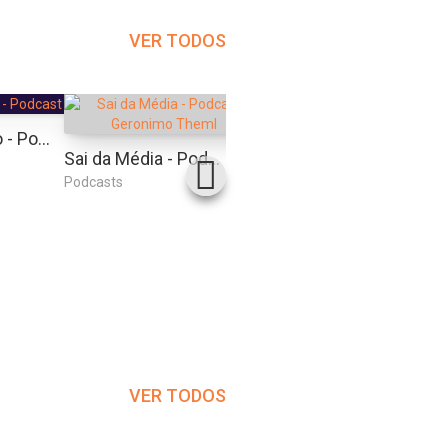
VER TODOS
Caio Carneiro - Podcast Fod*
Café Com Adm
Sai da Média - Podcast | Geronimo Theml
Podcasts
Podcasts
Podcas
VER TODOS