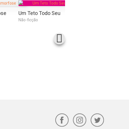
ose
Um Teto Todo Seu
O Pequeno Príncipe
O Pro
Não-ficção
Ficção
Ficção