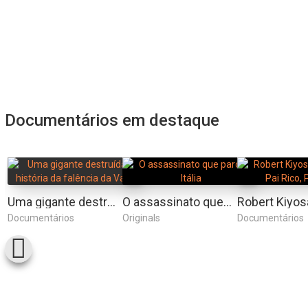
Documentários em destaque
Uma gigante destruída: a história da falência da Varig
O assassinato que parou a Itália
Documentários
Originals
Documentários