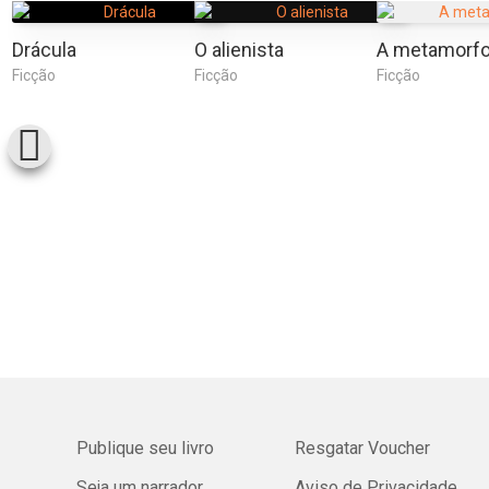
Drácula
O alienista
A metamorf
Ficção
Ficção
Ficção
Publique seu livro
Resgatar Voucher
Seja um narrador
Aviso de Privacidade