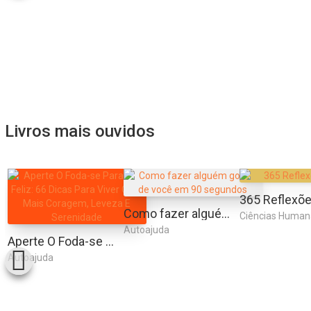
Livros mais ouvidos
Como fazer alguém gostar de você em 90 segundos
Ciências Human
Autoajuda
Aperte O Foda-se Para Ser Feliz: 66 Dicas Para Viver Com Mais Coragem, Leveza E Serenidade
Autoajuda