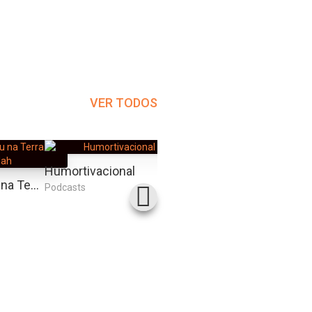
VER TODOS
Humortivacional
Sexo In The City
Hermanoteu na Terra de Godah
Podcasts
Podcasts
Podcas