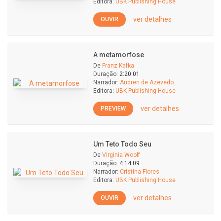
Editora:
UBK Publishing House
ver detalhes
OUVIR
A metamorfose
De
Franz Kafka
Duração:
2:20:01
Narrador:
Audren de Azevedo
Editora:
UBK Publishing House
ver detalhes
PREVIEW
Um Teto Todo Seu
De
Virginia Woolf
Duração:
4:14:09
Narrador:
Cristina Flores
Editora:
UBK Publishing House
ver detalhes
OUVIR