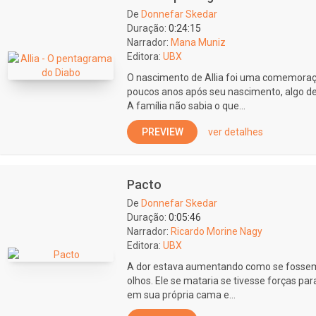
De
Donnefar Skedar
Duração:
0:24:15
Narrador:
Mana Muniz
Editora:
UBX
O nascimento de Allia foi uma comemoraç
poucos anos após seu nascimento, algo de 
A família não sabia o que...
PREVIEW
ver detalhes
Pacto
De
Donnefar Skedar
Duração:
0:05:46
Narrador:
Ricardo Morine Nagy
Editora:
UBX
A dor estava aumentando como se fossem 
olhos. Ele se mataria se tivesse forças par
em sua própria cama e...