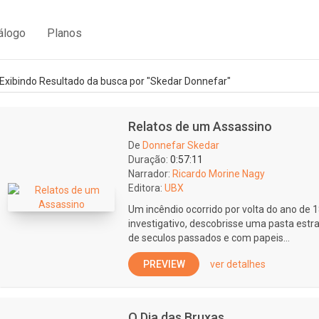
álogo
Planos
Exibindo Resultado da busca por "Skedar Donnefar"
Relatos de um Assassino
De
Donnefar Skedar
Duração:
0:57:11
Narrador:
Ricardo Morine Nagy
Editora:
UBX
Um incêndio ocorrido por volta do ano de 
investigativo, descobrisse uma pasta es
de seculos passados e com papeis...
PREVIEW
ver detalhes
O Dia das Bruxas