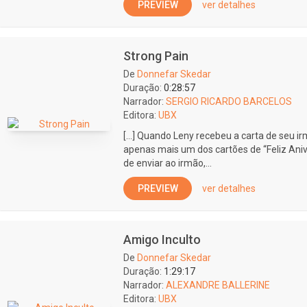
PREVIEW
ver detalhes
Strong Pain
De
Donnefar Skedar
Duração:
0:28:57
Narrador:
SERGIO RICARDO BARCELOS
Editora:
UBX
[…] Quando Leny recebeu a carta de seu i
apenas mais um dos cartões de “Feliz Ani
de enviar ao irmão,...
PREVIEW
ver detalhes
Amigo Inculto
De
Donnefar Skedar
Duração:
1:29:17
Narrador:
ALEXANDRE BALLERINE
Editora:
UBX