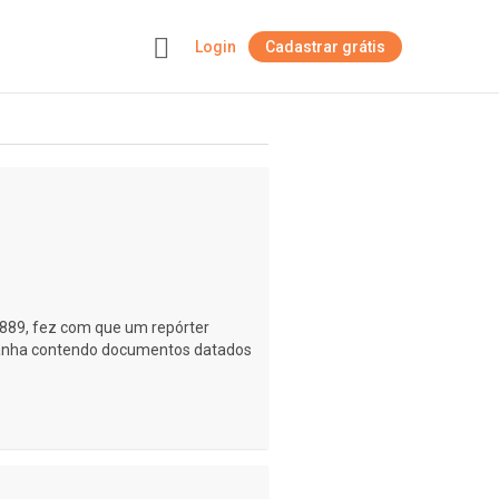
Login
Cadastrar grátis
+
1889, fez com que um repórter
tranha contendo documentos datados