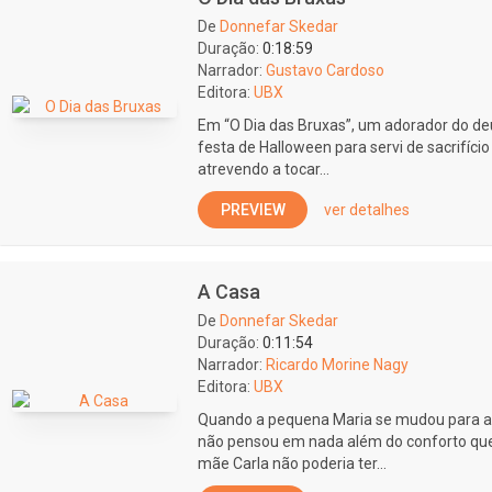
De
Donnefar Skedar
Duração:
0:18:59
Narrador:
Gustavo Cardoso
Editora:
UBX
Em “O Dia das Bruxas”, um adorador do d
festa de Halloween para servi de sacrifício
atrevendo a tocar...
PREVIEW
ver detalhes
A Casa
De
Donnefar Skedar
Duração:
0:11:54
Narrador:
Ricardo Morine Nagy
Editora:
UBX
Quando a pequena Maria se mudou para a 
não pensou em nada além do conforto que s
mãe Carla não poderia ter...