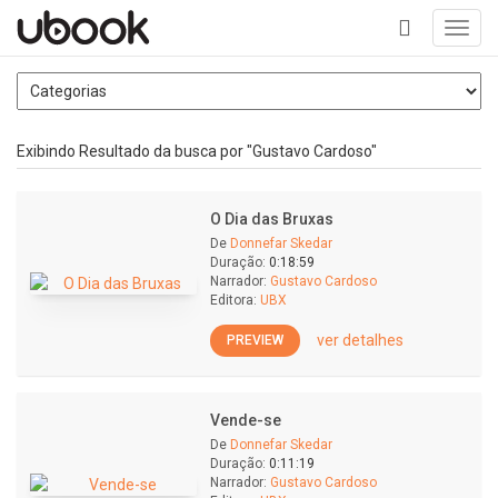
Toggl
navig
+
Exibindo Resultado da busca por "Gustavo Cardoso"
O Dia das Bruxas
De
Donnefar Skedar
Duração:
0:18:59
Narrador:
Gustavo Cardoso
Editora:
UBX
ver detalhes
PREVIEW
Vende-se
De
Donnefar Skedar
Duração:
0:11:19
Narrador:
Gustavo Cardoso