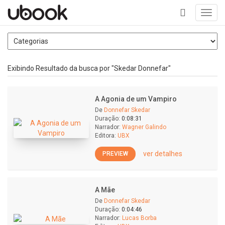
Toggl
navig
+
Exibindo Resultado da busca por "Skedar Donnefar"
A Agonia de um Vampiro
De
Donnefar Skedar
Duração:
0:08:31
Narrador:
Wagner Galindo
Editora:
UBX
ver detalhes
PREVIEW
A Mãe
De
Donnefar Skedar
Duração:
0:04:46
Narrador:
Lucas Borba