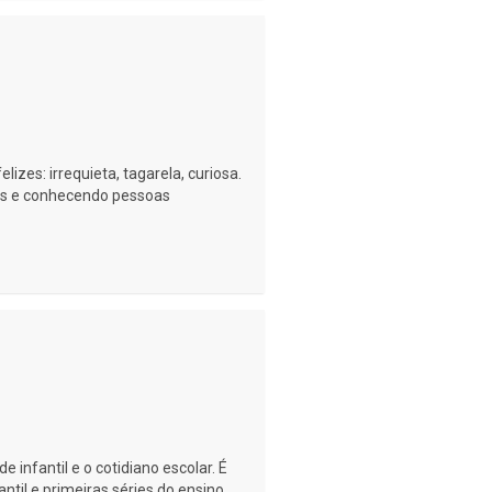
izes: irrequieta, tagarela, curiosa.
as e conhecendo pessoas
e infantil e o cotidiano escolar. É
ntil e primeiras séries do ensino