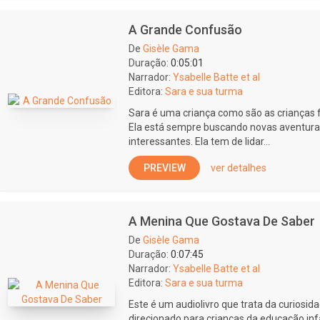
A Grande Confusão
De
Gisèle Gama
Duração:
0:05:01
Narrador:
Ysabelle Batte et al
Editora:
Sara e sua turma
Sara é uma criança como são as crianças fel
Ela está sempre buscando novas aventur
interessantes. Ela tem de lidar...
PREVIEW
ver detalhes
A Menina Que Gostava De Saber
De
Gisèle Gama
Duração:
0:07:45
Narrador:
Ysabelle Batte et al
Editora:
Sara e sua turma
Este é um audiolivro que trata da curiosidad
direcionado para crianças da educação infa