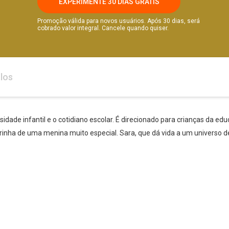
EXPERIMENTE 30 DIAS GRÁTIS
Promoção válida para novos usuários. Após 30 dias, será
cobrado valor integral. Cancele quando quiser.
los
sidade infantil e o cotidiano escolar. É direcionado para crianças da edu
orinha de uma menina muito especial. Sara, que dá vida a um universo