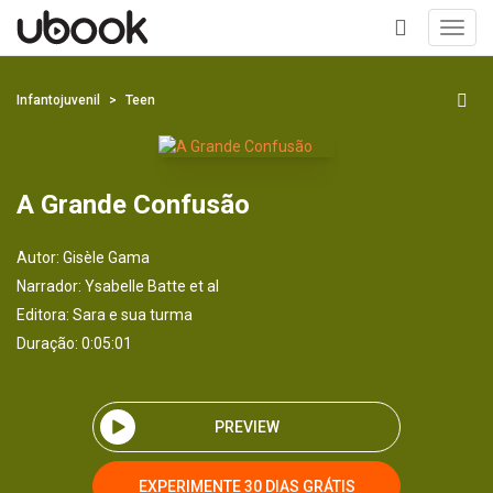
Toggl
navig
+
Infantojuvenil
Teen
A Grande Confusão
Autor:
Gisèle Gama
Narrador:
Ysabelle Batte et al
Editora:
Sara e sua turma
Duração: 0:05:01
PREVIEW
EXPERIMENTE 30 DIAS GRÁTIS