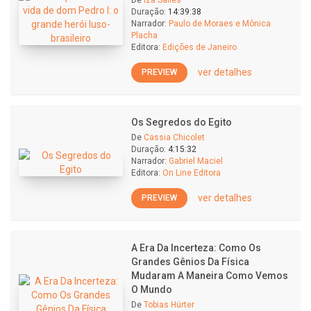
De
Iza Salles
Duração:
14:39:38
Narrador:
Paulo de Moraes e Mônica
Placha
Editora:
Edições de Janeiro
ver detalhes
PREVIEW
Os Segredos do Egito
De
Cassia Chicolet
Duração:
4:15:32
Narrador:
Gabriel Maciel
Editora:
On Line Editora
ver detalhes
PREVIEW
A Era Da Incerteza: Como Os
Grandes Gênios Da Física
Mudaram A Maneira Como Vemos
O Mundo
De
Tobias Hürter