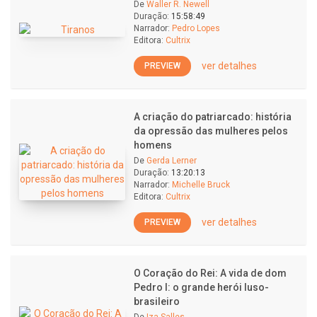
De
Waller R. Newell
Duração:
15:58:49
Narrador:
Pedro Lopes
Editora:
Cultrix
ver detalhes
PREVIEW
A criação do patriarcado: história
da opressão das mulheres pelos
homens
De
Gerda Lerner
Duração:
13:20:13
Narrador:
Michelle Bruck
Editora:
Cultrix
ver detalhes
PREVIEW
O Coração do Rei: A vida de dom
Pedro I: o grande herói luso-
brasileiro