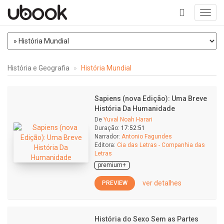
Toggl
navig
+
História e Geografia
História Mundial
Sapiens (nova Edição): Uma Breve
História Da Humanidade
De
Yuval Noah Harari
Duração:
17:52:51
Narrador:
Antonio Fagundes
Editora:
Cia das Letras - Companhia das
Letras
premium+
ver detalhes
PREVIEW
História do Sexo Sem as Partes