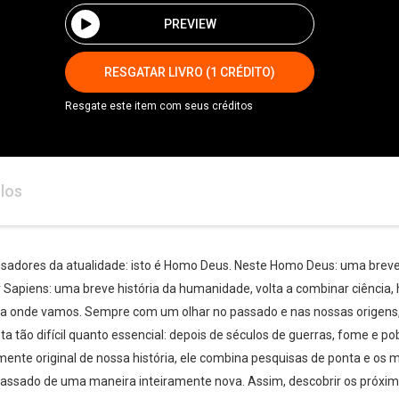
PREVIEW
RESGATAR LIVRO (1 CRÉDITO)
Resgate este item com seus créditos
los
nsadores da atualidade: isto é Homo Deus. Neste Homo Deus: uma breve
r Sapiens: uma breve história da humanidade, volta a combinar ciência, hi
 onde vamos. Sempre com um olhar no passado e nas nossas origens, H
ão difícil quanto essencial: depois de séculos de guerras, fome e pob
mente original de nossa história, ele combina pesquisas de ponta e os m
passado de uma maneira inteiramente nova. Assim, descobrir os próxi