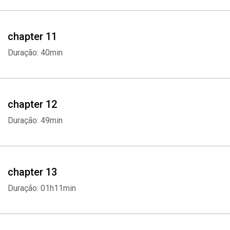
chapter 11
Duração: 40min
chapter 12
Duração: 49min
chapter 13
Duração: 01h11min
Whatsapp
Facebook
Twitter
E-mail