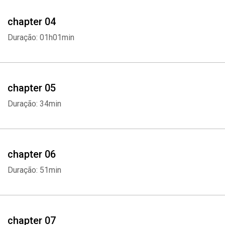
presente e pensar para onde iremos. Num momento de crise
civilizatória, a obra de Harari é um convite à reflexão." — Djamila
chapter 04
Ribeiro "Sapiens não só trata das questões mais importantes da
Duração: 01h01min
história de nossa espécie como é escrito numa linguagem vívida e
inesquecível." — Jared Diamond "O livro de Yuval Noah Harari é
muito bom. Fui surpreendido por pontos de vista que nunca tinha
imaginado." — Leandro Karnal "O modo como Harari narra a
chapter 05
história de nós, humanos, e enxerga nosso futuro é arrebatador."
Duração: 34min
— Natalie Portman "Sapiens é uma exploração fascinante sobre
como aquilo que nos torna humanos é muito mais do que uma
biologia notável: é o mundo mental que construímos em conjunto."
— Suzana Herculano-Houzel
chapter 06
Duração: 51min
chapter 07