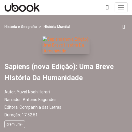
Toggl
navig
+
História e Geografia
História Mundial
Sapiens (nova Edição): Uma Breve
História Da Humanidade
Autor:
Yuval Noah Harari
Narrador:
Antonio Fagundes
Editora:
Companhia das Letras
Duração: 17:52:51
premium+