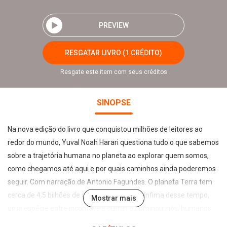
PREVIEW
RESGATAR LIVRO (1 CRÉDITO)
Resgate este item com seus créditos
SINOPSE
Na nova edição do livro que conquistou milhões de leitores ao
redor do mundo, Yuval Noah Harari questiona tudo o que sabemos
sobre a trajetória humana no planeta ao explorar quem somos,
como chegamos até aqui e por quais caminhos ainda poderemos
seguir. Com narração de Antonio Fagundes. O planeta Terra tem
cerca de 4,5 bilhões de anos. Numa fração ínfima desse tempo,
Mostrar mais
uma espécie entre incontáveis outras o dominou: nós, humanos.
Somos os animais mais evoluídos e mais destrutivos que jamais