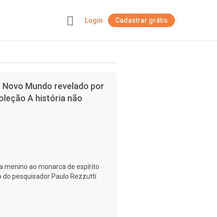
Login
Cadastrar grátis
+
do Novo Mundo revelado por
oleção A história não
da menino ao monarca de espírito
ro do pesquisador Paulo Rezzutti