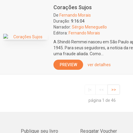
Corações Sujos
De
Fernando Morais
Duração:
9:16:04
Narrador:
Sérgio Meneguello
Editora:
Fernando Morais
A Shindô Remmei nasceu em São Paulo ap
1945. Para seus seguidores, a notícia da 
uma fraude aliada. Como...
PREVIEW
ver detalhes
|<
<<
>>
página 1 de 46
Publique seu livro
Resgatar Voucher