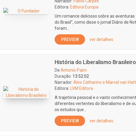
Narrador:
Flávio Carpes
Editora:
Editora Europa
Um romance delicioso sobre as aventuras 
do Brasil", como disse o jornal Diário de Not
foram...
PREVIEW
ver detalhes
História do Liberalismo Brasileiro
De
Antonio Paim
Duração:
13:52:02
Narrador:
Alex Catharino e Marcel van Hat
Editora:
LVM Editora
A trajetória pessoal e o vasto conhecimen
diferentes vertentes do liberalismo e de o
os estudos que...
PREVIEW
ver detalhes