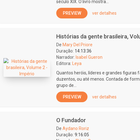
século XIX. O livro mostra...
PREVIEW
ver detalhes
Histórias da gente brasileira, Vo
De
Mary Del Priore
Duração:
14:13:36
Narrador:
Isabel Gueron
Editora:
Leya
Quantos heróis, líderes e grandes figuras
duzentos, ou até menos. Contada de forma t
grupo de...
PREVIEW
ver detalhes
O Fundador
De
Aydano Roriz
Duração:
9:16:05