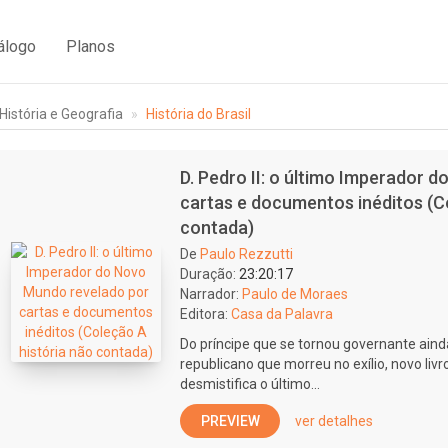
álogo
Planos
História e Geografia
História do Brasil
D. Pedro II: o último Imperador 
cartas e documentos inéditos (C
contada)
De
Paulo Rezzutti
Duração:
23:20:17
Narrador:
Paulo de Moraes
Editora:
Casa da Palavra
Do príncipe que se tornou governante ain
republicano que morreu no exílio, novo liv
desmistifica o último...
PREVIEW
ver detalhes