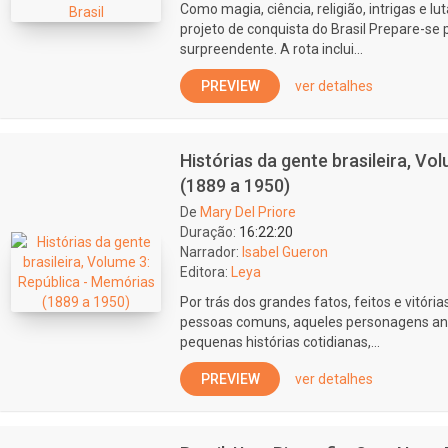
Como magia, ciência, religião, intrigas e l
projeto de conquista do Brasil Prepare-s
surpreendente. A rota inclui...
PREVIEW
ver detalhes
Histórias da gente brasileira, Vo
(1889 a 1950)
De
Mary Del Priore
Duração:
16:22:20
Narrador:
Isabel Gueron
Editora:
Leya
Por trás dos grandes fatos, feitos e vitór
pessoas comuns, aqueles personagens an
pequenas histórias cotidianas,...
PREVIEW
ver detalhes