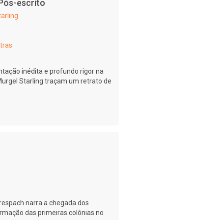
Pós-escrito
arling
tras
ação inédita e profundo rigor na
Murgel Starling traçam um retrato de
 Trespach narra a chegada dos
formação das primeiras colônias no