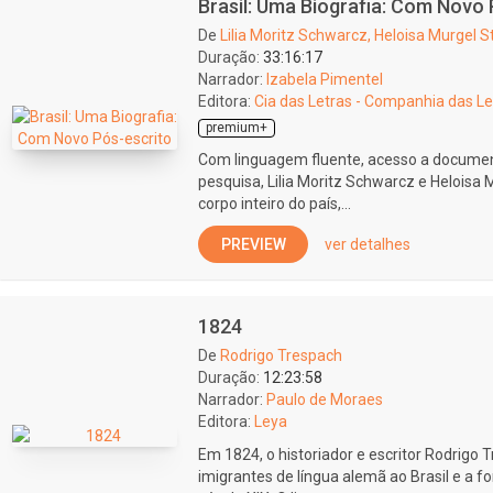
Brasil: Uma Biografia: Com Novo 
De
Lilia Moritz Schwarcz, Heloisa Murgel St
Duração:
33:16:17
Narrador:
Izabela Pimentel
Editora:
Cia das Letras - Companhia das Le
premium+
Com linguagem fluente, acesso a document
pesquisa, Lilia Moritz Schwarcz e Heloisa 
corpo inteiro do país,...
PREVIEW
ver detalhes
1824
De
Rodrigo Trespach
Duração:
12:23:58
Narrador:
Paulo de Moraes
Editora:
Leya
Em 1824, o historiador e escritor Rodrigo
imigrantes de língua alemã ao Brasil e a 