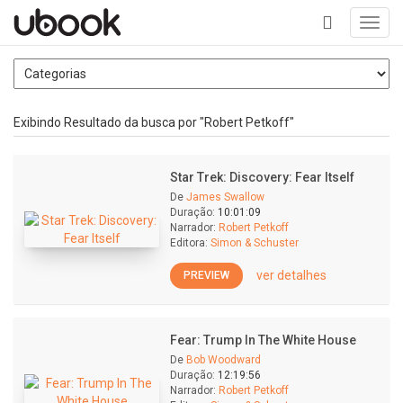
Toggl
navig
+
Exibindo Resultado da busca por "Robert Petkoff"
Star Trek: Discovery: Fear Itself
De
James Swallow
Duração:
10:01:09
Narrador:
Robert Petkoff
Editora:
Simon & Schuster
ver detalhes
PREVIEW
Fear: Trump In The White House
De
Bob Woodward
Duração:
12:19:56
Narrador:
Robert Petkoff