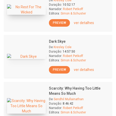
De
Kresley Cole
Duração:
10:52:17
Narrador:
Robert Petkoff
Editora:
Simon & Schuster
ver detalhes
PREVIEW
Dark Skye
De
Kresley Cole
Duração:
14:57:50
Narrador:
Robert Petkoff
Editora:
Simon & Schuster
ver detalhes
PREVIEW
Scarcity: Why Having Too Little
Means So Much
De
Sendhil Mullainathan
Duração:
8:46:42
Narrador:
Robert Petkoff
Editora:
Simon & Schuster