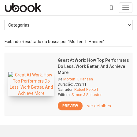
Toggl
navig
+
Exibindo Resultado da busca por "Morten T. Hansen"
Great At Work: How Top Performers
Do Less, Work Better, And Achieve
More
De
Morten T. Hansen
Duração:
7:33:11
Narrador:
Robert Petkoff
Editora:
Simon & Schuster
ver detalhes
PREVIEW