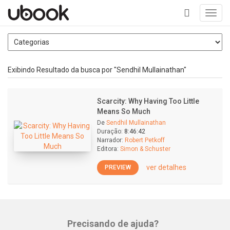
Toggl
navig
+
Exibindo Resultado da busca por "Sendhil Mullainathan"
Scarcity: Why Having Too Little
Means So Much
De
Sendhil Mullainathan
Duração:
8:46:42
Narrador:
Robert Petkoff
Editora:
Simon & Schuster
ver detalhes
PREVIEW
Precisando de ajuda?