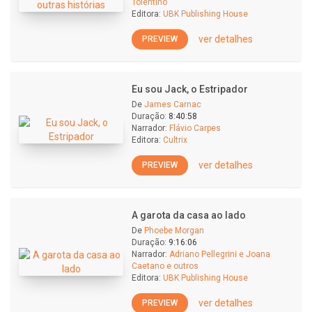
Tolentino
Editora:
UBK Publishing House
ver detalhes
PREVIEW
Eu sou Jack, o Estripador
De
James Carnac
Duração:
8:40:58
Narrador:
Flávio Carpes
Editora:
Cultrix
ver detalhes
PREVIEW
A garota da casa ao lado
De
Phoebe Morgan
Duração:
9:16:06
Narrador:
Adriano Pellegrini e Joana
Caetano e outros
Editora:
UBK Publishing House
ver detalhes
PREVIEW