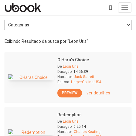
Toggl
navig
+
Exibindo Resultado da busca por "Leon Uris"
O'Hara's Choice
De
Leon Uris
Duração:
14:56:39
Narrador:
Jack Garrett
Editora:
HarperCollins USA
ver detalhes
PREVIEW
Redemption
De
Leon Uris
Duração:
6:25:14
Narrador:
Charles Keating