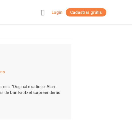
Login
Cadastrar grátis
+
ino
mes. “Original e satírico. Alan
ias de Dan Brotzel surpreenderão