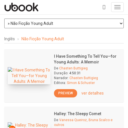
Toggl
navig
+
Inglês
Não Ficção Young Adult
I Have Something To Tell You—for
Young Adults: A Memoir
De
Chasten Buttigieg
Duração:
4:50:31
Narrador:
Chasten Buttigieg
Editora:
Simon & Schuster
ver detalhes
PREVIEW
Halley: The Sleepy Comet
De
Vanessa Queiroz, Bruna Scalco e
outros