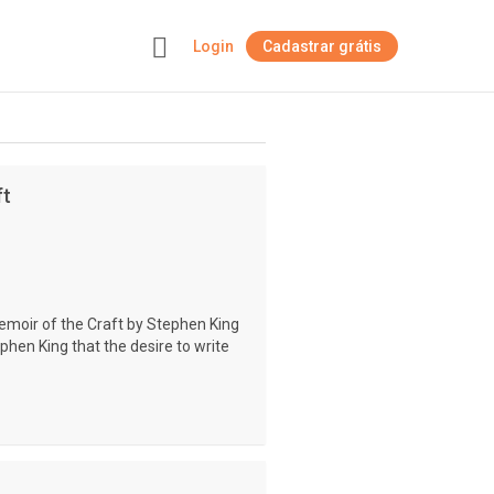
Login
Cadastrar grátis
+
ft
emoir of the Craft by Stephen King
phen King that the desire to write