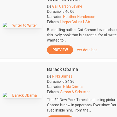
De
Gail Carson Levine
Duração:
5:40:06
Narrador:
Heather Henderson
Editora:
HarperCollins USA
Bestselling author Gail Carson Levine share
this lively book that is essential for all wr
wanted to...
PREVIEW
ver detalhes
Barack Obama
De
Nikki Grimes
Duração:
0:24:36
Narrador:
Nikki Grimes
Editora:
Simon & Schuster
The #1 New York Times bestselling pictur
Obama is now in paperback.Ever since Ba
lived inside him. From the...