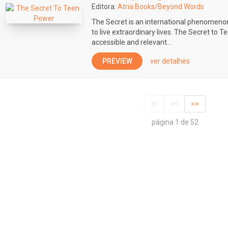
Editora:
Atria Books/Beyond Words
The Secret is an international phenomenon 
to live extraordinary lives. The Secret t
accessible and relevant...
PREVIEW
ver detalhes
|<
<<
>>
página 1 de 52