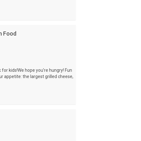
th Food
for kids!We hope you’re hungry! Fun
r appetite: the largest grilled cheese,