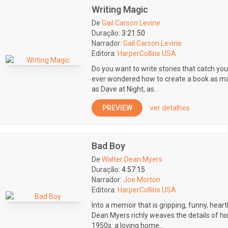
Writing Magic
De
Gail Carson Levine
Duração:
3:21:50
Narrador:
Gail Carson Levine
Editora:
HarperCollins USA
Do you want to write stories that catch yo
ever wondered how to create a book as mag
as Dave at Night, as...
PREVIEW
ver detalhes
Bad Boy
De
Walter Dean Myers
Duração:
4:57:15
Narrador:
Joe Morton
Editora:
HarperCollins USA
Into a memoir that is gripping, funny, hear
Dean Myers richly weaves the details of hi
1950s: a loving home...