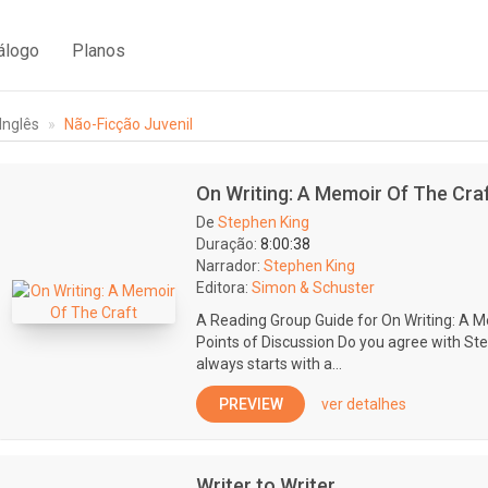
álogo
Planos
Inglês
Não-Ficção Juvenil
On Writing: A Memoir Of The Cra
De
Stephen King
Duração:
8:00:38
Narrador:
Stephen King
Editora:
Simon & Schuster
A Reading Group Guide for On Writing: A M
Points of Discussion Do you agree with Ste
always starts with a...
PREVIEW
ver detalhes
Writer to Writer