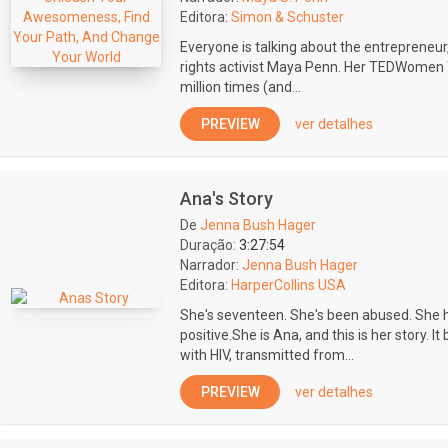
Editora:
Simon & Schuster
Everyone is talking about the entrepreneur,
rights activist Maya Penn. Her TEDWomen 
million times (and...
PREVIEW
ver detalhes
Ana's Story
De
Jenna Bush Hager
Duração:
3:27:54
Narrador:
Jenna Bush Hager
Editora:
HarperCollins USA
She's seventeen. She's been abused. She ha
positive.She is Ana, and this is her story. I
with HIV, transmitted from...
PREVIEW
ver detalhes