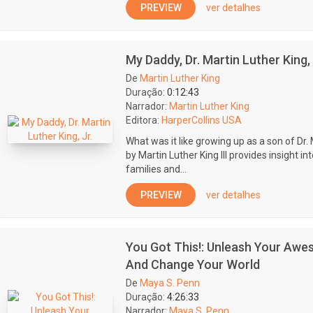
PREVIEW
ver detalhes
My Daddy, Dr. Martin Luther King, 
De
Martin Luther King
Duração:
0:12:43
Narrador:
Martin Luther King
Editora:
HarperCollins USA
What was it like growing up as a son of Dr.
by Martin Luther King III provides insight i
families and...
PREVIEW
ver detalhes
You Got This!: Unleash Your Awe
And Change Your World
De
Maya S. Penn
Duração:
4:26:33
Narrador:
Maya S. Penn