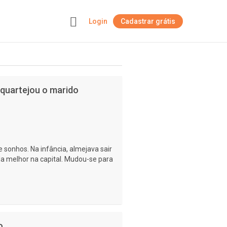
Login
Cadastrar grátis
+
squartejou o marido
 sonhos. Na infância, almejava sair
da melhor na capital. Mudou-se para
o