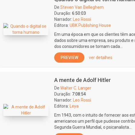
De
Steven Van Belleghem
Duração:
6:50:03
Narrador:
Leo Rossi
Editora:
UBK Publishing House
Em uma época em que os clientes têm ace
dados sobre uma empresa, seu produto e s
dos consumidores se tornam cada...
PREVIEW
ver detalhes
A mente de Adolf Hitler
De
Walter C. Langer
Duração:
7:08:54
Narrador:
Leo Rossi
Editora:
Leya
Em 1943, com o intuito de fornecer aos est
americanos um perfil que pudesse contribu
Segunda Guerra Mundial, o psicanalista...