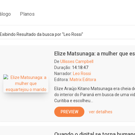
álogo
Planos
Exibindo Resultado da busca por "Leo Rossi"
Elize Matsunaga: a mulher que e
De
Ullisses Campbell
Duração:
14:18:47
Narrador:
Leo Rossi
Editora:
Matrix Editora
Elize Araújo Kitano Matsunaga era cheia de
do interior do Paraná em busca de uma vi
Curitiba e escolheu...
PREVIEW
ver detalhes
Quando o digital se torna human