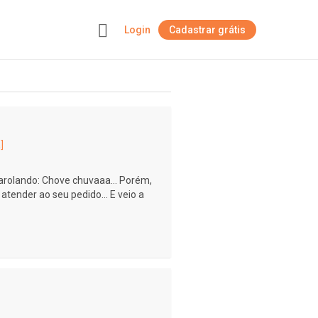
Login
Cadastrar grátis
+
]
arolando: Chove chuvaaa... Porém,
tender ao seu pedido... E veio a