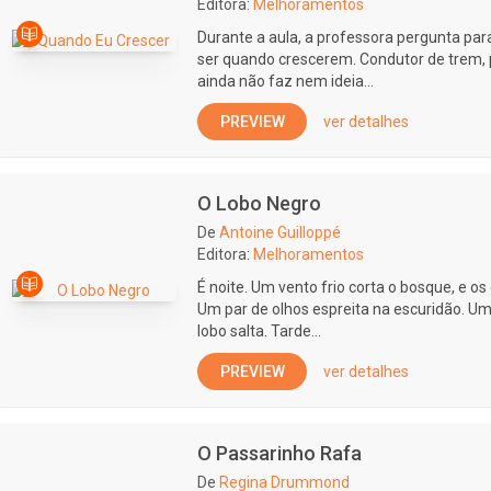
Editora:
Melhoramentos
Durante a aula, a professora pergunta pa
ser quando crescerem. Condutor de trem, p
ainda não faz nem ideia...
PREVIEW
ver detalhes
O Lobo Negro
De
Antoine Guilloppé
Editora:
Melhoramentos
É noite. Um vento frio corta o bosque, e o
Um par de olhos espreita na escuridão. Um
lobo salta. Tarde...
PREVIEW
ver detalhes
O Passarinho Rafa
De
Regina Drummond