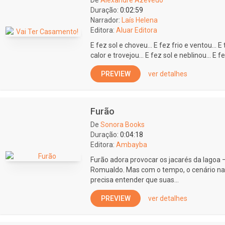
De
Alexandre Azevedo
Duração:
0:02:59
Narrador:
Laís Helena
Editora:
Aluar Editora
E fez sol e choveu... E fez frio e ventou... E
calor e trovejou... E fez sol e neblinou... E fe
PREVIEW
ver detalhes
Furão
De
Sonora Books
Duração:
0:04:18
Editora:
Ambayba
Furão adora provocar os jacarés da lagoa
Romualdo. Mas com o tempo, o cenário na
precisa entender que suas...
PREVIEW
ver detalhes