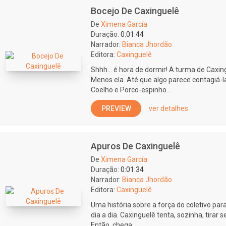
Bocejo De Caxinguelê
De
Ximena García
Duração:
0:01:44
Narrador:
Bianca Jhordão
Editora:
Caxinguelê
Shhh… é hora de dormir! A turma de Caxi
Menos ela. Até que algo parece contagiá-la
Coelho e Porco-espinho...
PREVIEW
ver detalhes
Apuros De Caxinguelê
De
Ximena García
Duração:
0:01:34
Narrador:
Bianca Jhordão
Editora:
Caxinguelê
Uma história sobre a força do coletivo par
dia a dia. Caxinguelê tenta, sozinha, tirar 
Então, chega...