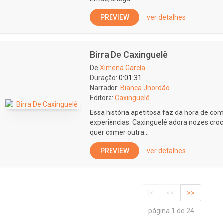
PREVIEW
ver detalhes
Birra De Caxinguelê
De
Ximena García
Duração:
0:01:31
Narrador:
Bianca Jhordão
Editora:
Caxinguelê
Essa história apetitosa faz da hora de com
experiências. Caxinguelê adora nozes cro
quer comer outra...
PREVIEW
ver detalhes
|<
<<
>>
página 1 de 24