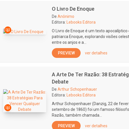
O Livro De Enoque
De
Anônimo
Editora:
Lebooks Editora
O Livro de Enoque é um texto apocalíptico
patriarca Enoque, explorando visões celest
entre os anjos e a...
PREVIEW
ver detalhes
A Arte De Ter Razão: 38 Estraté
Debate
De
Arthur Schopenhauer
Editora:
Lebooks Editora
Arthur Schopenhauer (Danzig, 22 de fevere
setembro de 1860) foi um famoso filósofo 
Razão, também chamada...
PREVIEW
ver detalhes