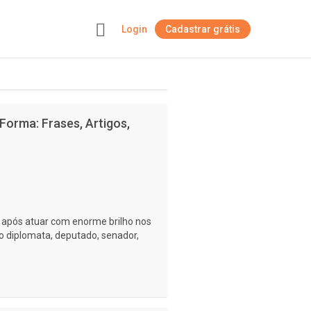
Login
Cadastrar grátis
+
orma: Frases, Artigos,
após atuar com enorme brilho nos
o diplomata, deputado, senador,