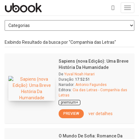
Toggl
navig
+
Exibindo Resultado da busca por "Companhia das Letras"
Sapiens (nova Edição): Uma Breve
História Da Humanidade
De
Yuval Noah Harari
Duração:
17:52:51
Narrador:
Antonio Fagundes
Editora:
Cia das Letras - Companhia das
Letras
premium+
ver detalhes
PREVIEW
O Mundo De Sofia: Romance Da