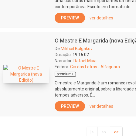
uma das obras mais importantes da litera
contemporânea. Escrito em formato de...
PREVIEW
ver detalhes
O Mestre E Margarida (nova Ediç
De
Mikhail Bulgakov
Duração:
19:16:02
Narrador:
Rafael Maia
Editora:
Cia das Letras - Alfaguara
premium+
O mestre e Margarida é um romance revolu
absolutamente original, sobre a liberdade 
tempos adversos. É...
PREVIEW
ver detalhes
|<
<<
>>