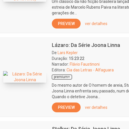
Um clássico da não ficção brasileira lança
estreia de Marcelo Rubens Paiva na liter
gerações de...
PREVIEW
ver detalhes
Lázaro: Da Série Joona Linna
De
Lars Kepler
Duração:
15:23:22
Narrador:
Flávio Faustinoni
Editora:
Cia das Letras - Alfaguara
premium+
Do mesmo autor de O homem de areia, Stal
Joona Linna enfrenta seu passado, num dos
Quando o detetive Joona...
PREVIEW
ver detalhes
Stalker: Da Série Joona Linna