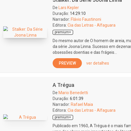
De
Lars Kepler
Duração:
14:29:10
Narrador:
Flávio Faustinoni
Editora:
Cia das Letras - Alfaguara
premium+
Do mesmo autor de O homem de areia, mai
da série Joona Linna. Sucesso em dezenas 
obsessões doentias e das frágeis...
PREVIEW
ver detalhes
A Trégua
De
Mario Benedetti
Duração:
6:01:39
Narrador:
Rafael Maia
Editora:
Cia das Letras - Alfaguara
premium+
Publicado em 1960, A Trégua é o mais fa