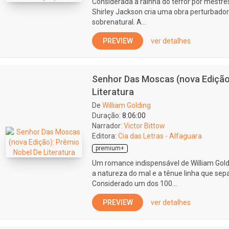
Considerada a rainha do terror por mestre
Shirley Jackson cria uma obra perturbadora
sobrenatural. A...
PREVIEW
ver detalhes
Senhor Das Moscas (nova Edição
Literatura
De
William Golding
Duração:
8:06:00
Narrador:
Victor Bittow
Editora:
Cia das Letras - Alfaguara
premium+
Um romance indispensável de William Gold
a natureza do mal e a tênue linha que separ
Considerado um dos 100...
PREVIEW
ver detalhes