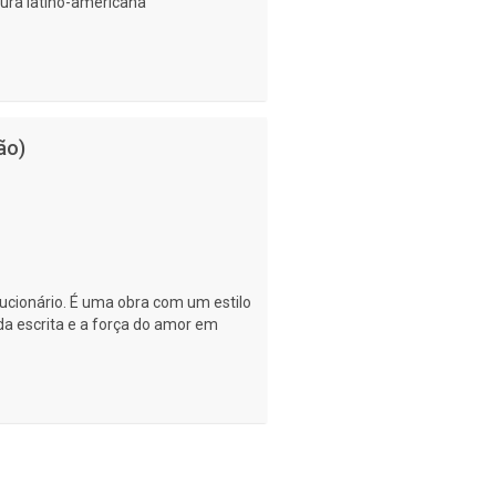
tura latino-americana
ão)
cionário. É uma obra com um estilo
da escrita e a força do amor em