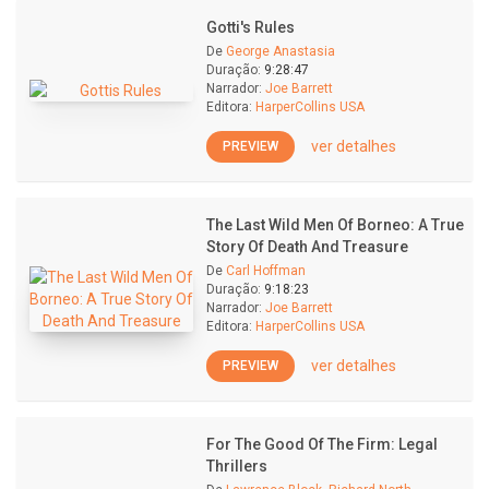
Gotti's Rules
De
George Anastasia
Duração:
9:28:47
Narrador:
Joe Barrett
Editora:
HarperCollins USA
ver detalhes
PREVIEW
The Last Wild Men Of Borneo: A True
Story Of Death And Treasure
De
Carl Hoffman
Duração:
9:18:23
Narrador:
Joe Barrett
Editora:
HarperCollins USA
ver detalhes
PREVIEW
For The Good Of The Firm: Legal
Thrillers