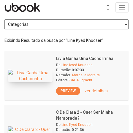
Toggl
navig
+
Exibindo Resultado da busca por "Line Kyed Knudsen"
Lívia Ganha Uma Cachorrinha
De
Line Kyed Knudsen
Duração:
0:07:33
Narrador:
Marcella Moreira
Editora:
SAGA Egmont
ver detalhes
PREVIEW
C De Clara 2 - Quer Ser Minha
Namorada?
De
Line Kyed Knudsen
Duração:
0:21:36