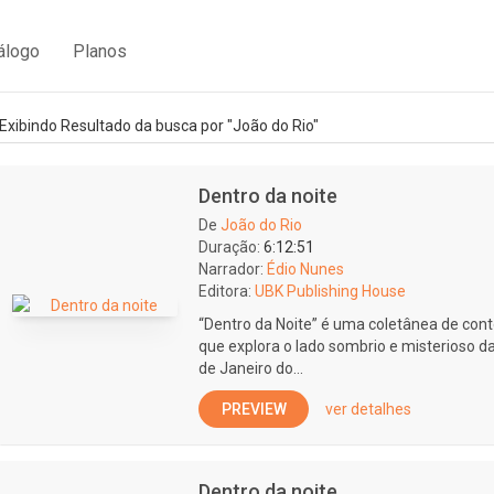
álogo
Planos
Exibindo Resultado da busca por "João do Rio"
Dentro da noite
De
João do Rio
Duração:
6:12:51
Narrador:
Édio Nunes
Editora:
UBK Publishing House
“Dentro da Noite” é uma coletânea de con
que explora o lado sombrio e misterioso d
de Janeiro do...
PREVIEW
ver detalhes
Dentro da noite