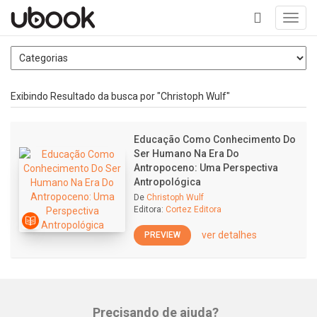
Toggl
navig
+
Exibindo Resultado da busca por "Christoph Wulf"
Educação Como Conhecimento Do
Ser Humano Na Era Do
Antropoceno: Uma Perspectiva
Antropológica
De
Christoph Wulf
Editora:
Cortez Editora
ver detalhes
PREVIEW
Precisando de ajuda?