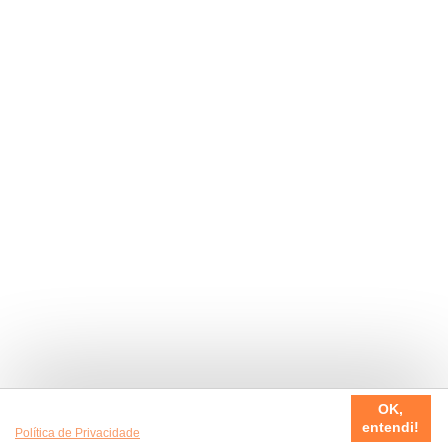
Usamos cookies em nosso site, para fazer a sua experiência
OK,
ser sempre incrível. Quer saber mais da nossa
entendi!
Política de Privacidade
?