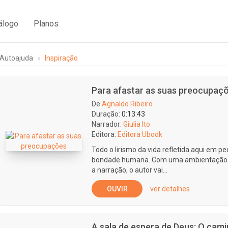
álogo
Planos
Autoajuda
Inspiração
Para afastar as suas preocupaç
De
Agnaldo Ribeiro
Duração:
0:13:43
Narrador:
Giulia Ito
Editora:
Editora Ubook
Todo o lirismo da vida refletida aqui em p
bondade humana. Com uma ambientação 
a narração, o autor vai...
OUVIR
ver detalhes
A sala de espera de Deus: O cam