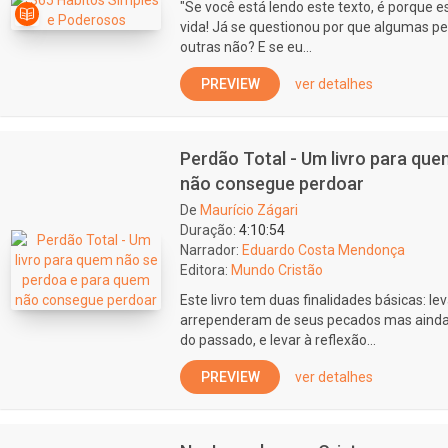
"Se você está lendo este texto, é porque 
vida! Já se questionou por que algumas 
outras não? E se eu...
PREVIEW
ver detalhes
Perdão Total - Um livro para qu
não consegue perdoar
De
Maurício Zágari
Duração:
4:10:54
Narrador:
Eduardo Costa Mendonça
Editora:
Mundo Cristão
Este livro tem duas finalidades básicas: l
arrependeram de seus pecados mas ainda 
do passado, e levar à reflexão...
PREVIEW
ver detalhes