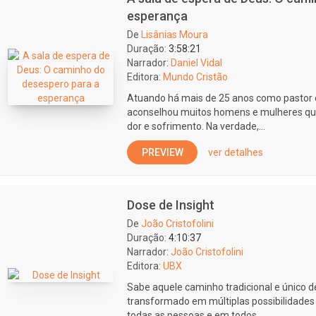
esperança
De
Lisânias Moura
Duração:
3:58:21
Narrador:
Daniel Vidal
Editora:
Mundo Cristão
Atuando há mais de 25 anos como pastor e
aconselhou muitos homens e mulheres que
dor e sofrimento. Na verdade,...
PREVIEW
ver detalhes
Dose de Insight
De
João Cristofolini
Duração:
4:10:37
Narrador:
João Cristofolini
Editora:
UBX
Sabe aquele caminho tradicional e único de
transformado em múltiplas possibilidade
todas as pessoas e em todos...