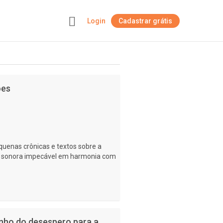
Login
Cadastrar grátis
+
ões
equenas crônicas e textos sobre a
sonora impecável em harmonia com
inho do desespero para a